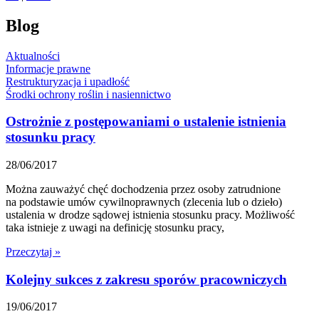
Blog
Aktualności
Informacje prawne
Restrukturyzacja i upadłość
Środki ochrony roślin i nasiennictwo
Ostrożnie z postępowaniami o ustalenie istnienia
stosunku pracy
28/06/2017
Można zauważyć chęć dochodzenia przez osoby zatrudnione
na podstawie umów cywilnoprawnych (zlecenia lub o dzieło)
ustalenia w drodze sądowej istnienia stosunku pracy. Możliwość
taka istnieje z uwagi na definicję stosunku pracy,
Przeczytaj »
Kolejny sukces z zakresu sporów pracowniczych
19/06/2017