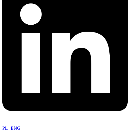
PL
|
ENG