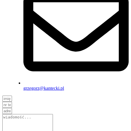
grzegorz@kantecki.pl