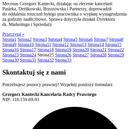
Mecenas Grzegorz Kantecki, działając na zlecenie kancelarii
Pasieka, Derlikowski, Brzozowska i Partnerzy, doprowadził
do oddalenia roszczeń byłego pracownika o wypłatę wynagrodzenia
za godziny nadliczbowe. Sprawa dotyczyła działań Dyrektora
ds. Marketingu i Sprzedaży
Przeczytaj »
Strona
1
Strona
2
Strona
3
Strona
4
Strona
5
Strona
6
Strona
7
Strona
8
Strona
9
Strona
10
Strona
11
Strona
12
Strona
13
Strona
14
Strona
15
Strona
16
Strona
17
Strona
18
Strona
19
Strona
20
Strona
21
Strona
22
Strona
23
Strona
24
Strona
25
Strona
26
Strona
27
Strona
28
Strona
29
Strona
30
Strona
31
Strona
32
Strona
33
Skontaktuj się z nami
Potrzebujesz pomocy prawnej? Wypełnij poniższy formularz
Grzegorz Kantecki Kancelaria Radcy Prawnego
NIP: 118-159-69-93