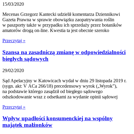
15/03/2020
Mecenas Grzegorz Kantecki udzielił komentarza Dziennikowi
Gazeta Prawna w sprawie obowiązku zaopatrywania roślin
w paszporty także w przypadku ich sprzedaży przez botaników
amatorów drogą on-line. Kwestia ta jest obecnie szeroko
Przeczytaj »
Szansa na zasadniczą zmianę w odpowiedzialności
biegłych sądowych
29/02/2020
Sąd Apelacyjny w Katowicach wydał w dniu 29 listopada 2019 r.
(sygn. akt: V ACa 266/18) precedensowy wyrok („Wyrok”),
na podstawie którego zasądził od biegłego sądowego
odszkodowanie wraz z odsetkami za wydanie opinii sądowej
Przeczytaj »
Wpływ upadłości konsumenckiej na wspólny
majątek małżonków