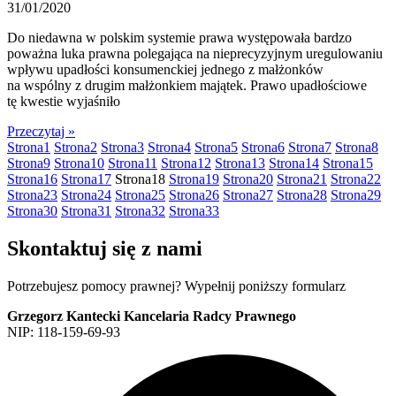
31/01/2020
Do niedawna w polskim systemie prawa występowała bardzo
poważna luka prawna polegająca na nieprecyzyjnym uregulowaniu
wpływu upadłości konsumenckiej jednego z małżonków
na wspólny z drugim małżonkiem majątek. Prawo upadłościowe
tę kwestie wyjaśniło
Przeczytaj »
Strona
1
Strona
2
Strona
3
Strona
4
Strona
5
Strona
6
Strona
7
Strona
8
Strona
9
Strona
10
Strona
11
Strona
12
Strona
13
Strona
14
Strona
15
Strona
16
Strona
17
Strona
18
Strona
19
Strona
20
Strona
21
Strona
22
Strona
23
Strona
24
Strona
25
Strona
26
Strona
27
Strona
28
Strona
29
Strona
30
Strona
31
Strona
32
Strona
33
Skontaktuj się z nami
Potrzebujesz pomocy prawnej? Wypełnij poniższy formularz
Grzegorz Kantecki Kancelaria Radcy Prawnego
NIP: 118-159-69-93