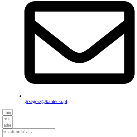
grzegorz@kantecki.pl