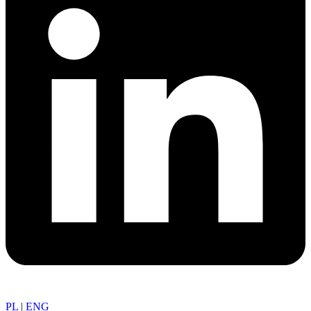
PL
|
ENG