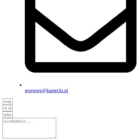
grzegorz@kantecki.pl