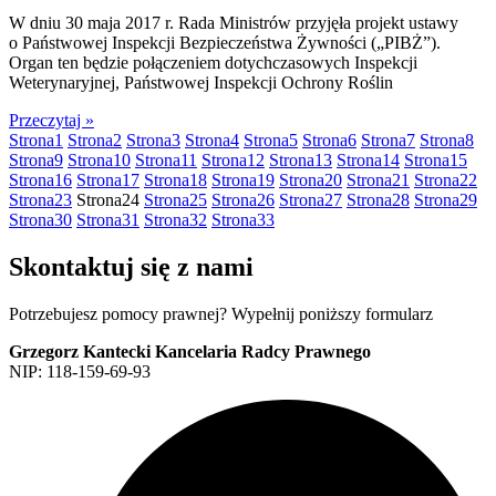
W dniu 30 maja 2017 r. Rada Ministrów przyjęła projekt ustawy
o Państwowej Inspekcji Bezpieczeństwa Żywności („PIBŻ”).
Organ ten będzie połączeniem dotychczasowych Inspekcji
Weterynaryjnej, Państwowej Inspekcji Ochrony Roślin
Przeczytaj »
Strona
1
Strona
2
Strona
3
Strona
4
Strona
5
Strona
6
Strona
7
Strona
8
Strona
9
Strona
10
Strona
11
Strona
12
Strona
13
Strona
14
Strona
15
Strona
16
Strona
17
Strona
18
Strona
19
Strona
20
Strona
21
Strona
22
Strona
23
Strona
24
Strona
25
Strona
26
Strona
27
Strona
28
Strona
29
Strona
30
Strona
31
Strona
32
Strona
33
Skontaktuj się z nami
Potrzebujesz pomocy prawnej? Wypełnij poniższy formularz
Grzegorz Kantecki Kancelaria Radcy Prawnego
NIP: 118-159-69-93