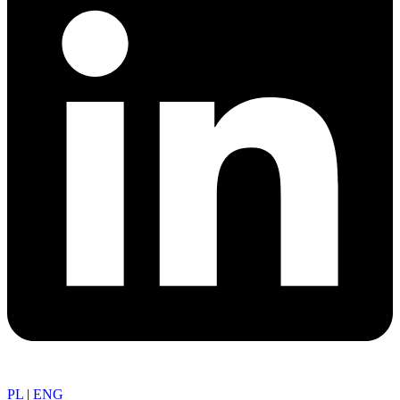
PL
|
ENG