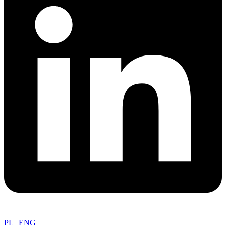
PL
|
ENG