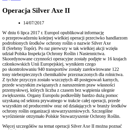
Operacja Silver Axe II
14/07/2017
W dniu 6 lipca 2017 r. Europol opublikował informację
o przeprowadzeniu kolejnej wielkiej operacji przeciwko handlarzom
podrobionych środków ochrony roślin o nazwie Silver Axe
II (Srebrny Topór). Po raz pierwszy w tak wielkiej akcji wzięła
udział Polska Inspekcja Ochrony Roślin i Nasiennictwa.
Skoordynowane czynności operacyjne zostały podjęte w 16 krajach
członkowskich Unii Europejskiej, wynikiem czego
po skontrolowaniu 940 transportów zostały zarekwirowane 122
tony niebezpiecznych chemikaliów przeznaczonych dla rolnictwa.
Z tychże przyczyn zostało wszczętych 48 postępowań karnych,
przede wszystkim związanych z naruszeniem praw własności
przemysłowej, których liczba z czasem bez wątpienia ulegnie
zwiększeniu. Organy Europolu podkreśliły bardzo dużą pomoc
uzyskaną od sektora prywatnego w trakcie całej operacji, przede
wszystkim od producentów oraz od działających w branży środków
ochrony roślin organizacji stowarzyszeniowych. Szczególne
wyróżnienie otrzymało Polskie Stowarzyszenie Ochrony Roślin.
Więcej szczegółów na temat operacji Silver Axe II można poznać