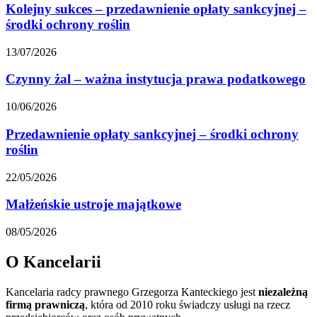
Kolejny sukces – przedawnienie opłaty sankcyjnej –
środki ochrony roślin
13/07/2026
Czynny żal – ważna instytucja prawa podatkowego
10/06/2026
Przedawnienie opłaty sankcyjnej – środki ochrony
roślin
22/05/2026
Małżeńskie ustroje majątkowe
08/05/2026
O Kancelarii
Kancelaria radcy prawnego Grzegorza Kanteckiego jest
niezależną
firmą prawniczą
, która od 2010 roku świadczy usługi na rzecz