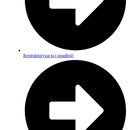
Restrukturyzacja i upadłość