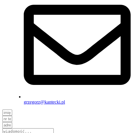
grzegorz@kantecki.pl