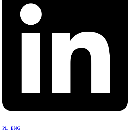
PL
|
ENG