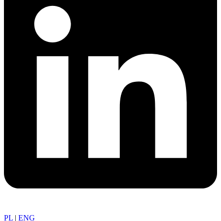
PL
|
ENG