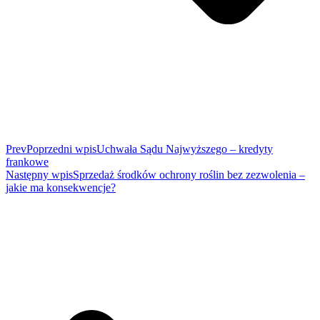
Prev
Poprzedni wpis
Uchwała Sądu Najwyższego – kredyty
frankowe
Następny wpis
Sprzedaż środków ochrony roślin bez zezwolenia –
jakie ma konsekwencje?