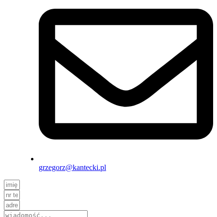
grzegorz@kantecki.pl